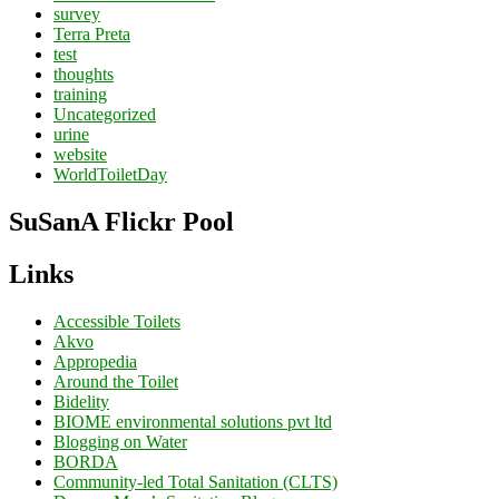
survey
Terra Preta
test
thoughts
training
Uncategorized
urine
website
WorldToiletDay
SuSanA Flickr Pool
Links
Accessible Toilets
Akvo
Appropedia
Around the Toilet
Bidelity
BIOME environmental solutions pvt ltd
Blogging on Water
BORDA
Community-led Total Sanitation (CLTS)