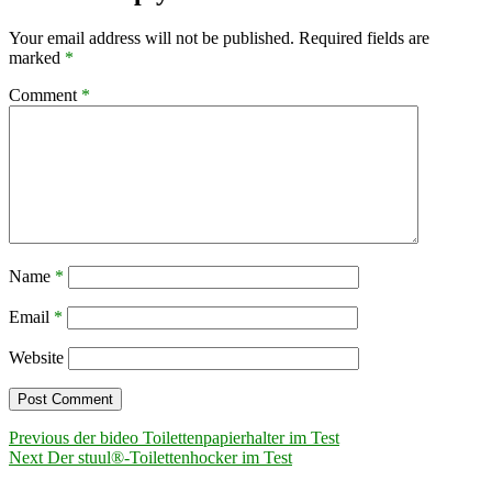
Your email address will not be published.
Required fields are
marked
*
Comment
*
Name
*
Email
*
Website
Post
Previous
Previous
der bideo Toilettenpapierhalter im Test
Next
post:
Next
Der stuul®-Toilettenhocker im Test
navigation
post: