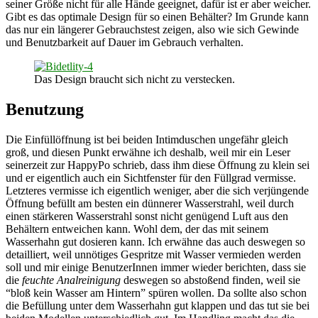
seiner Größe nicht für alle Hände geeignet, dafür ist er aber weicher.
Gibt es das optimale Design für so einen Behälter? Im Grunde kann
das nur ein längerer Gebrauchstest zeigen, also wie sich Gewinde
und Benutzbarkeit auf Dauer im Gebrauch verhalten.
Das Design braucht sich nicht zu verstecken.
Benutzung
Die Einfüllöffnung ist bei beiden Intimduschen ungefähr gleich
groß, und diesen Punkt erwähne ich deshalb, weil mir ein Leser
seinerzeit zur HappyPo schrieb, dass ihm diese Öffnung zu klein sei
und er eigentlich auch ein Sichtfenster für den Füllgrad vermisse.
Letzteres vermisse ich eigentlich weniger, aber die sich verjüngende
Öffnung befüllt am besten ein dünnerer Wasserstrahl, weil durch
einen stärkeren Wasserstrahl sonst nicht genügend Luft aus den
Behältern entweichen kann. Wohl dem, der das mit seinem
Wasserhahn gut dosieren kann. Ich erwähne das auch deswegen so
detailliert, weil unnötiges Gespritze mit Wasser vermieden werden
soll und mir einige BenutzerInnen immer wieder berichten, dass sie
die
feuchte Analreinigung
deswegen so abstoßend finden, weil sie
“bloß kein Wasser am Hintern” spüren wollen. Da sollte also schon
die Befüllung unter dem Wasserhahn gut klappen und das tut sie bei