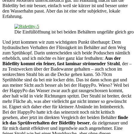
beiden Modellen unterschiedlich gut. Im Handling macht das die
Bidetlity bei mir besser, einfach weil sie kürzer ist und besser unter
den Wasserhahn passt. Aber das ist eine sehr subjektive, lokale
Erfahrung.
Die Einfüllöffnung ist bei beiden Behältern ungefähr gleich gro
Und jetzt kommen wir zum wichtigsten Punkt überhaupt: Dem
hydraulischen Verhalten der Flüssigkeit im Behälter auf dem Weg
zum Sprühkopf. Darin unterscheiden sich beide Poduschen nämlich
erheblich, und ich möchte es hier ganz klar festhalten:
Aus der
Bidetlity kommt ein feiner, fast laminar strömender Strahl
, der –
zu Testzwecken über der Badewanne gehalten – auch schon im
senkrechten Strahl bis an die Decke gehen kann. 50-70cm
Sprühhöhe sind da bei mir locker drin. Das ist dann schon gut und
aus meiner Sicht auch besser als bei der HappyPo. Wieso? Weil bei
der HappyPo das Wasser zwar auch gut rausgeschossen kommt,
aber halt wild in viele Richtungen spritzt. Der Strahl ist breiter, deckt
mehr Fläche ab, was aber vielleicht gar nicht immer so gewünscht
ist. Eignet sich daher eher für kleinere Abstände im Intimbereich.
Bei der HappyPo hatte ich das seinerzeit noch nicht kritisch
gesehen, aber jetzt im direkten Vergleich der beiden Behälter
finde
ich das Sprühverhalten der Bidetlity besser
, da zielgenauer und
für mich damit effektiver und irgendwie auch angenehmer. Eine
feiner Strahl wie bei einer Munddusche, aber ohne diesen