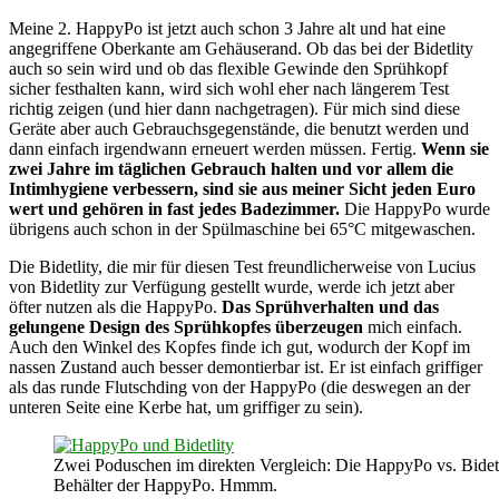
Meine 2. HappyPo ist jetzt auch schon 3 Jahre alt und hat eine
angegriffene Oberkante am Gehäuserand. Ob das bei der Bidetlity
auch so sein wird und ob das flexible Gewinde den Sprühkopf
sicher festhalten kann, wird sich wohl eher nach längerem Test
richtig zeigen (und hier dann nachgetragen). Für mich sind diese
Geräte aber auch Gebrauchsgegenstände, die benutzt werden und
dann einfach irgendwann erneuert werden müssen. Fertig.
Wenn sie
zwei Jahre im täglichen Gebrauch halten und vor allem die
Intimhygiene verbessern, sind sie aus meiner Sicht jeden Euro
wert und gehören in fast jedes Badezimmer.
Die HappyPo wurde
übrigens auch schon in der Spülmaschine bei 65°C mitgewaschen.
Die Bidetlity, die mir für diesen Test freundlicherweise von Lucius
von Bidetlity zur Verfügung gestellt wurde, werde ich jetzt aber
öfter nutzen als die HappyPo.
Das Sprühverhalten und das
gelungene Design des Sprühkopfes überzeugen
mich einfach.
Auch den Winkel des Kopfes finde ich gut, wodurch der Kopf im
nassen Zustand auch besser demontierbar ist. Er ist einfach griffiger
als das runde Flutschding von der HappyPo (die deswegen an der
unteren Seite eine Kerbe hat, um griffiger zu sein).
Zwei Poduschen im direkten Vergleich: Die HappyPo vs. Bidetl
Behälter der HappyPo. Hmmm.