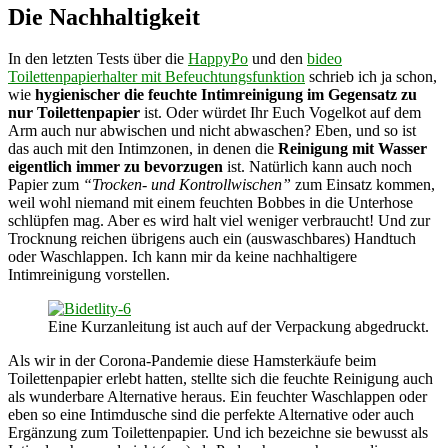
Die Nachhaltigkeit
In den letzten Tests über die
HappyPo
und den
bideo
Toilettenpapierhalter mit Befeuchtungsfunktion
schrieb ich ja schon,
wie
hygienischer die feuchte Intimreinigung im Gegensatz zu
nur Toilettenpapier
ist. Oder würdet Ihr Euch Vogelkot auf dem
Arm auch nur abwischen und nicht abwaschen? Eben, und so ist
das auch mit den Intimzonen, in denen die
Reinigung mit Wasser
eigentlich immer zu bevorzugen
ist. Natürlich kann auch noch
Papier zum
“Trocken- und Kontrollwischen”
zum Einsatz kommen,
weil wohl niemand mit einem feuchten Bobbes in die Unterhose
schlüpfen mag. Aber es wird halt viel weniger verbraucht! Und zur
Trocknung reichen übrigens auch ein (auswaschbares) Handtuch
oder Waschlappen. Ich kann mir da keine nachhaltigere
Intimreinigung vorstellen.
Eine Kurzanleitung ist auch auf der Verpackung abgedruckt.
Als wir in der Corona-Pandemie diese Hamsterkäufe beim
Toilettenpapier erlebt hatten, stellte sich die feuchte Reinigung auch
als wunderbare Alternative heraus. Ein feuchter Waschlappen oder
eben so eine Intimdusche sind die perfekte Alternative oder auch
Ergänzung zum Toilettenpapier. Und ich bezeichne sie bewusst als