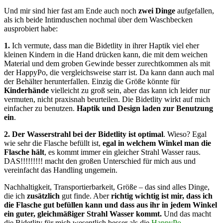
Und mir sind hier fast am Ende auch noch
zwei Dinge
aufgefallen,
als ich beide Intimduschen nochmal über dem Waschbecken
ausprobiert habe:
1.
Ich vermute, dass man die Bidetlity in ihrer Haptik viel eher
kleinen Kindern in die Hand drücken kann, die mit dem weichen
Material und dem groben Gewinde besser zurechtkommen als mit
der HappyPo, die vergleichsweise starr ist. Da kann dann auch mal
der Behälter herunterfallen. Einzig die Größe könnte für
Kinderhände
vielleicht zu groß sein, aber das kann ich leider nur
vermuten, nicht praxisnah beurteilen. Die Bidetlity wirkt auf mich
einfacher zu benutzen.
Haptik und Design laden zur Benutzung
ein
.
2.
Der Wasserstrahl bei der Bidetlity ist optimal
. Wieso? Egal
wie sehr die Flasche befüllt ist,
egal in welchem Winkel man die
Flasche hält
, es kommt immer ein gleicher Strahl Wasser raus.
DAS!!!!!!!!! macht den großen Unterschied für mich aus und
vereinfacht das Handling ungemein.
Nachhaltigkeit, Transportierbarkeit, Größe – das sind alles Dinge,
die ich
zusätzlich
gut finde. Aber
richtig wichtig ist mir, dass ich
die Flasche gut befüllen kann und dass aus ihr in jedem Winkel
ein guter, gleichmäßiger Strahl Wasser kommt.
Und das macht
die Bidetlity für mich wesentlich besser als die
HappyPo
.