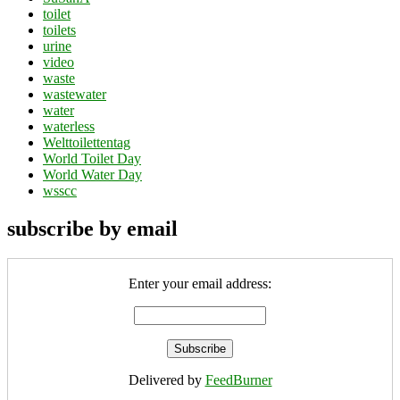
toilet
toilets
urine
video
waste
wastewater
water
waterless
Welttoilettentag
World Toilet Day
World Water Day
wsscc
subscribe by email
Enter your email address:
Delivered by
FeedBurner