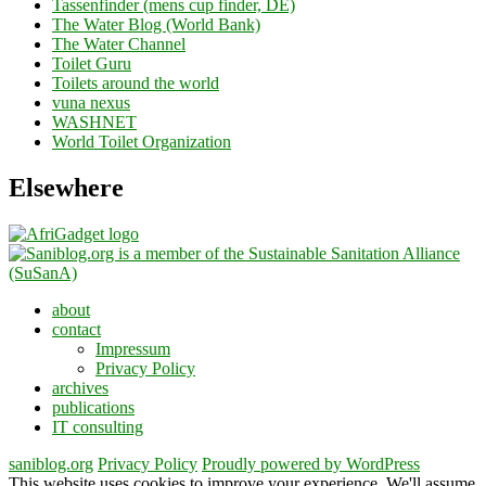
Tassenfinder (mens cup finder, DE)
The Water Blog (World Bank)
The Water Channel
Toilet Guru
Toilets around the world
vuna nexus
WASHNET
World Toilet Organization
Elsewhere
about
contact
Impressum
Privacy Policy
archives
publications
IT consulting
saniblog.org
Privacy Policy
Proudly powered by WordPress
This website uses cookies to improve your experience. We'll assume