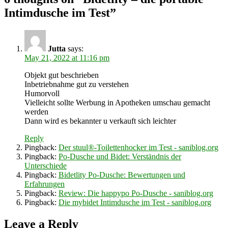
Intimdusche im Test”
Jutta
says:
May 21, 2022 at 11:16 pm
Objekt gut beschrieben
Inbetriebnahme gut zu verstehen
Humorvoll
Vielleicht sollte Werbung in Apotheken umschau gemacht
werden
Dann wird es bekannter u verkauft sich leichter
Reply
Pingback:
Der stuul®-Toilettenhocker im Test - saniblog.org
Pingback:
Po-Dusche und Bidet: Verständnis der
Unterschiede
Pingback:
Bidetlity Po-Dusche: Bewertungen und
Erfahrungen
Pingback:
Review: Die happypo Po-Dusche - saniblog.org
Pingback:
Die mybidet Intimdusche im Test - saniblog.org
Leave a Reply