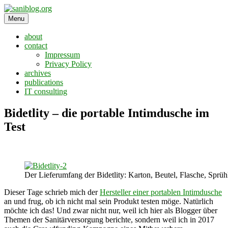
Skip
to
Menu
saniblog.org
sanitation is dignity
content
about
contact
Impressum
Privacy Policy
archives
publications
IT consulting
Bidetlity – die portable Intimdusche im
Test
Der Lieferumfang der Bidetlity: Karton, Beutel, Flasche, Sprü
Dieser Tage schrieb mich der
Hersteller einer portablen Intimdusche
an und frug, ob ich nicht mal sein Produkt testen möge. Natürlich
möchte ich das! Und zwar nicht nur, weil ich hier als Blogger über
Themen der Sanitärversorgung berichte, sondern weil ich in 2017