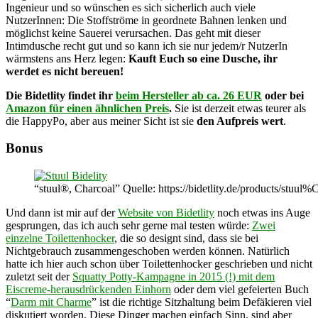
Ingenieur und so wünschen es sich sicherlich auch viele
NutzerInnen: Die Stoffströme in geordnete Bahnen lenken und
möglichst keine Sauerei verursachen. Das geht mit dieser
Intimdusche recht gut und so kann ich sie nur jedem/r NutzerIn
wärmstens ans Herz legen:
Kauft Euch so eine Dusche, ihr
werdet es nicht bereuen!
Die Bidetlity findet ihr
beim Hersteller ab ca. 26 EUR
oder bei
Amazon für einen ähnlichen Preis
.
Sie ist derzeit etwas teurer als
die HappyPo, aber aus meiner Sicht ist sie
den Aufpreis wert
.
Bonus
“stuul®, Charcoal” Quelle: https://bidetlity.de/products/stuu
Und dann ist mir auf der
Website von Bidetlity
noch etwas ins Auge
gesprungen, das ich auch sehr gerne mal testen würde:
Zwei
einzelne Toilettenhocker
, die so designt sind, dass sie bei
Nichtgebrauch zusammengeschoben werden können. Natürlich
hatte ich hier auch schon über Toilettenhocker geschrieben und nicht
zuletzt seit der
Squatty Potty-Kampagne in 2015 (!) mit dem
Eiscreme-herausdrückenden Einhorn
oder dem viel gefeierten Buch
“
Darm mit Charme
” ist die richtige Sitzhaltung beim Defäkieren viel
diskutiert worden. Diese Dinger machen einfach Sinn, sind aber