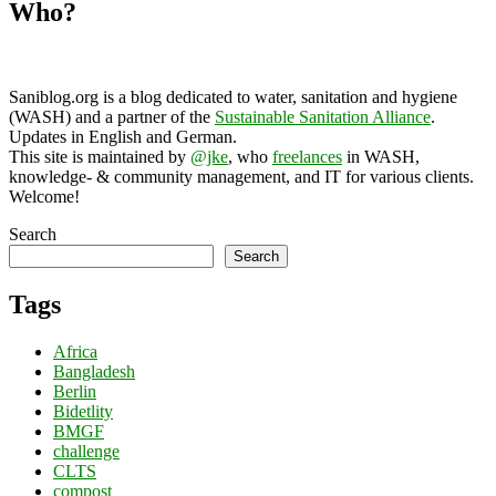
Who?
Saniblog.org is a blog dedicated to water, sanitation and hygiene
(WASH) and a partner of the
Sustainable Sanitation Alliance
.
Updates in English and German.
This site is maintained by
@jke
, who
freelances
in WASH,
knowledge- & community management, and IT for various clients.
Welcome!
Search
Search
Tags
Africa
Bangladesh
Berlin
Bidetlity
BMGF
challenge
CLTS
compost