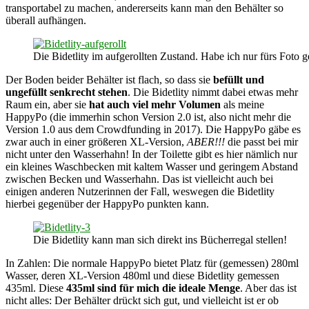
transportabel zu machen, andererseits kann man den Behälter so
überall aufhängen.
Die Bidetlity im aufgerollten Zustand. Habe ich nur fürs Foto ge
Der Boden beider Behälter ist flach, so dass sie
befüllt und
ungefüllt senkrecht stehen
. Die Bidetlity nimmt dabei etwas mehr
Raum ein, aber sie
hat auch viel mehr Volumen
als meine
HappyPo (die immerhin schon Version 2.0 ist, also nicht mehr die
Version 1.0 aus dem Crowdfunding in 2017). Die HappyPo gäbe es
zwar auch in einer größeren XL-Version,
ABER!!!
die passt bei mir
nicht unter den Wasserhahn! In der Toilette gibt es hier nämlich nur
ein kleines Waschbecken mit kaltem Wasser und geringem Abstand
zwischen Becken und Wasserhahn. Das ist vielleicht auch bei
einigen anderen Nutzerinnen der Fall, weswegen die Bidetlity
hierbei gegenüber der HappyPo punkten kann.
Die Bidetlity kann man sich direkt ins Bücherregal stellen!
In Zahlen: Die normale HappyPo bietet Platz für (gemessen) 280ml
Wasser, deren XL-Version 480ml und diese Bidetlity gemessen
435ml. Diese
435ml sind für mich die ideale Menge
. Aber das ist
nicht alles: Der Behälter drückt sich gut, und vielleicht ist er ob