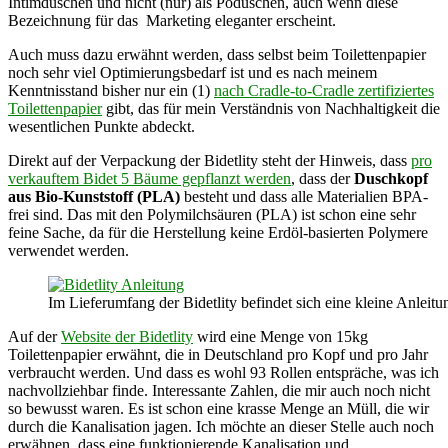
Intimduschen und nicht (nur) als Poduschen, auch wenn diese
Bezeichnung für das Marketing eleganter erscheint.
Auch muss dazu erwähnt werden, dass selbst beim Toilettenpapier
noch sehr viel Optimierungsbedarf ist und es nach meinem
Kenntnisstand bisher nur ein (1)
nach Cradle-to-Cradle zertifiziertes
Toilettenpapier
gibt, das für mein Verständnis von Nachhaltigkeit die
wesentlichen Punkte abdeckt.
Direkt auf der Verpackung der Bidetlity steht der Hinweis, dass
pro
verkauftem Bidet 5 Bäume gepflanzt werden
, dass der
Duschkopf
aus Bio-Kunststoff (PLA)
besteht und dass alle Materialien BPA-
frei sind. Das mit den Polymilchsäuren (PLA) ist schon eine sehr
feine Sache, da für die Herstellung keine Erdöl-basierten Polymere
verwendet werden.
Im Lieferumfang der Bidetlity befindet sich eine kleine Anleitu
Auf der
Website der Bidetlity
wird eine Menge von 15kg
Toilettenpapier erwähnt, die in Deutschland pro Kopf und pro Jahr
verbraucht werden. Und dass es wohl 93 Rollen entspräche, was ich
nachvollziehbar finde. Interessante Zahlen, die mir auch noch nicht
so bewusst waren. Es ist schon eine krasse Menge an Müll, die wir
durch die Kanalisation jagen. Ich möchte an dieser Stelle auch noch
erwähnen, dass eine funktionierende Kanalisation und