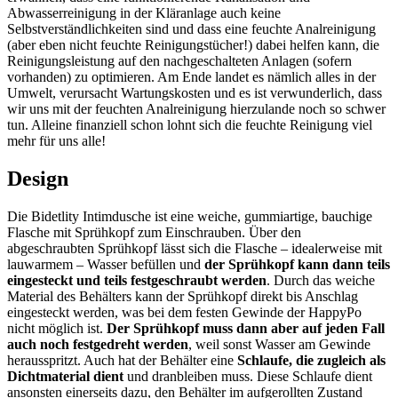
Abwasserreinigung in der Kläranlage auch keine
Selbstverständlichkeiten sind und dass eine feuchte Analreinigung
(aber eben nicht feuchte Reinigungstücher!) dabei helfen kann, die
Reinigungsleistung auf den nachgeschalteten Anlagen (sofern
vorhanden) zu optimieren. Am Ende landet es nämlich alles in der
Umwelt, verursacht Wartungskosten und es ist verwunderlich, dass
wir uns mit der feuchten Analreinigung hierzulande noch so schwer
tun. Alleine finanziell schon lohnt sich die feuchte Reinigung viel
mehr für uns alle!
Design
Die Bidetlity Intimdusche ist eine weiche, gummiartige, bauchige
Flasche mit Sprühkopf zum Einschrauben. Über den
abgeschraubten Sprühkopf lässt sich die Flasche – idealerweise mit
lauwarmem – Wasser befüllen und
der Sprühkopf kann dann teils
eingesteckt und teils festgeschraubt werden
. Durch das weiche
Material des Behälters kann der Sprühkopf direkt bis Anschlag
eingesteckt werden, was bei dem festen Gewinde der HappyPo
nicht möglich ist.
Der Sprühkopf muss dann aber auf jeden Fall
auch noch festgedreht werden
, weil sonst Wasser am Gewinde
herausspritzt. Auch hat der Behälter eine
Schlaufe, die zugleich als
Dichtmaterial dient
und dranbleiben muss. Diese Schlaufe dient
ansonsten einerseits dazu, den Behälter im aufgerollten Zustand