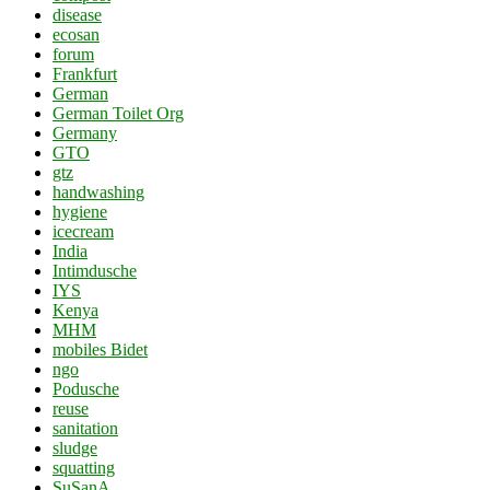
disease
ecosan
forum
Frankfurt
German
German Toilet Org
Germany
GTO
gtz
handwashing
hygiene
icecream
India
Intimdusche
IYS
Kenya
MHM
mobiles Bidet
ngo
Podusche
reuse
sanitation
sludge
squatting
SuSanA