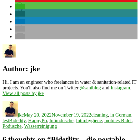
Author:
jke
Hi, I am an engineer who freelances in water & sanitation-related IT
projects. You'll also find me on Twitter
@saniblog
and
Instagram
.
View all posts by jke
Author
Posted
Categories
on
jke
May 20, 2022
November 19, 2022
cleaning
,
in German
,
Tags
test
Bidetlity
,
HappyPo
,
Intimdusche
,
Intimhygiene
,
mobiles Bidet
,
Podusche
,
Wasserreinigung
6 thoughts on “Bidetlity – die portable