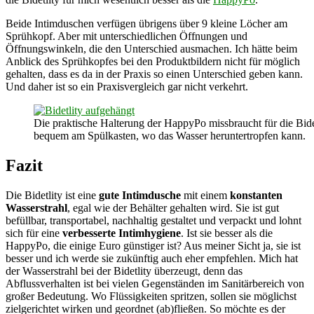
Beide Intimduschen verfügen übrigens über 9 kleine Löcher am
Sprühkopf. Aber mit unterschiedlichen Öffnungen und
Öffnungswinkeln, die den Unterschied ausmachen. Ich hätte beim
Anblick des Sprühkopfes bei den Produktbildern nicht für möglich
gehalten, dass es da in der Praxis so einen Unterschied geben kann.
Und daher ist so ein Praxisvergleich gar nicht verkehrt.
Die praktische Halterung der HappyPo missbraucht für die Bidet
bequem am Spülkasten, wo das Wasser heruntertropfen kann.
Fazit
Die Bidetlity ist eine
gute Intimdusche
mit einem
konstanten
Wasserstrahl
, egal wie der Behälter gehalten wird. Sie ist gut
befüllbar, transportabel, nachhaltig gestaltet und verpackt und lohnt
sich für eine
verbesserte Intimhygiene
. Ist sie besser als die
HappyPo, die einige Euro günstiger ist? Aus meiner Sicht ja, sie ist
besser und ich werde sie zukünftig auch eher empfehlen. Mich hat
der Wasserstrahl bei der Bidetlity überzeugt, denn das
Abflussverhalten ist bei vielen Gegenständen im Sanitärbereich von
großer Bedeutung. Wo Flüssigkeiten spritzen, sollen sie möglichst
zielgerichtet wirken und geordnet (ab)fließen. So möchte es der