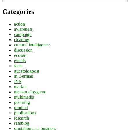
Categories
action
awareness
campaign
cleaning
cultural intelligence
discussion
ecosan
events
facts
guestblogpost
in German
IYS
market
menstrualhygiene
multimedia
planning
product
publications
research
saniblog
sanitation as a business