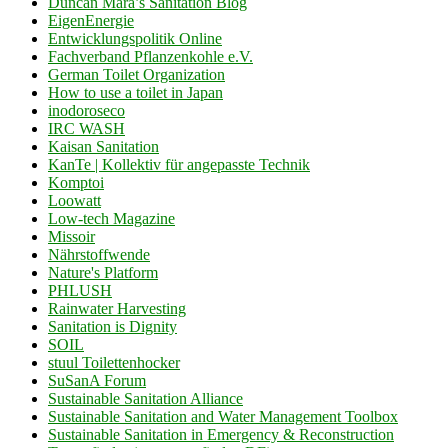
Duncan Mara’s Sanitation Blog
EigenEnergie
Entwicklungspolitik Online
Fachverband Pflanzenkohle e.V.
German Toilet Organization
How to use a toilet in Japan
inodoroseco
IRC WASH
Kaisan Sanitation
KanTe | Kollektiv für angepasste Technik
Komptoi
Loowatt
Low-tech Magazine
Missoir
Nährstoffwende
Nature's Platform
PHLUSH
Rainwater Harvesting
Sanitation is Dignity
SOIL
stuul Toilettenhocker
SuSanA Forum
Sustainable Sanitation Alliance
Sustainable Sanitation and Water Management Toolbox
Sustainable Sanitation in Emergency & Reconstruction