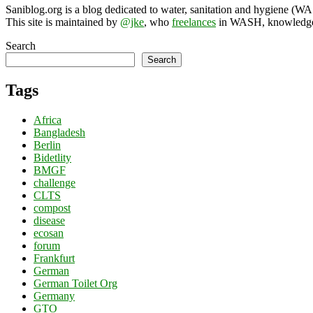
Saniblog.org is a blog dedicated to water, sanitation and hygiene (W
This site is maintained by
@jke
, who
freelances
in WASH, knowledge-
Search
Search
Tags
Africa
Bangladesh
Berlin
Bidetlity
BMGF
challenge
CLTS
compost
disease
ecosan
forum
Frankfurt
German
German Toilet Org
Germany
GTO