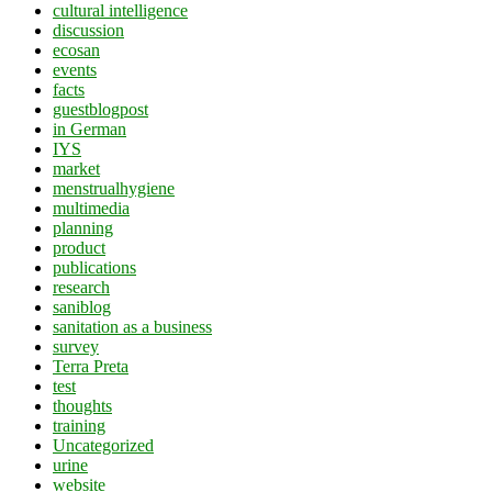
cultural intelligence
discussion
ecosan
events
facts
guestblogpost
in German
IYS
market
menstrualhygiene
multimedia
planning
product
publications
research
saniblog
sanitation as a business
survey
Terra Preta
test
thoughts
training
Uncategorized
urine
website