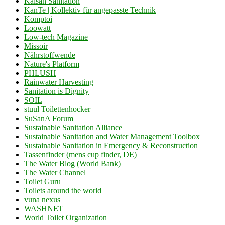
Kaisan Sanitation
KanTe | Kollektiv für angepasste Technik
Komptoi
Loowatt
Low-tech Magazine
Missoir
Nährstoffwende
Nature's Platform
PHLUSH
Rainwater Harvesting
Sanitation is Dignity
SOIL
stuul Toilettenhocker
SuSanA Forum
Sustainable Sanitation Alliance
Sustainable Sanitation and Water Management Toolbox
Sustainable Sanitation in Emergency & Reconstruction
Tassenfinder (mens cup finder, DE)
The Water Blog (World Bank)
The Water Channel
Toilet Guru
Toilets around the world
vuna nexus
WASHNET
World Toilet Organization