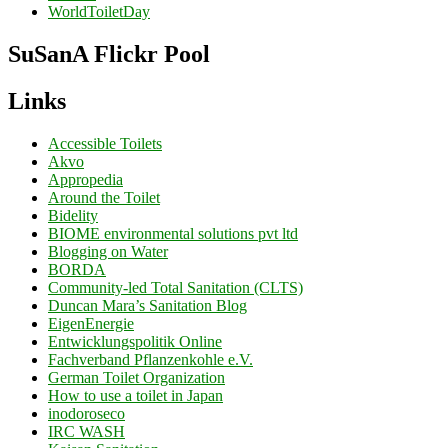
WorldToiletDay
SuSanA Flickr Pool
Links
Accessible Toilets
Akvo
Appropedia
Around the Toilet
Bidelity
BIOME environmental solutions pvt ltd
Blogging on Water
BORDA
Community-led Total Sanitation (CLTS)
Duncan Mara’s Sanitation Blog
EigenEnergie
Entwicklungspolitik Online
Fachverband Pflanzenkohle e.V.
German Toilet Organization
How to use a toilet in Japan
inodoroseco
IRC WASH