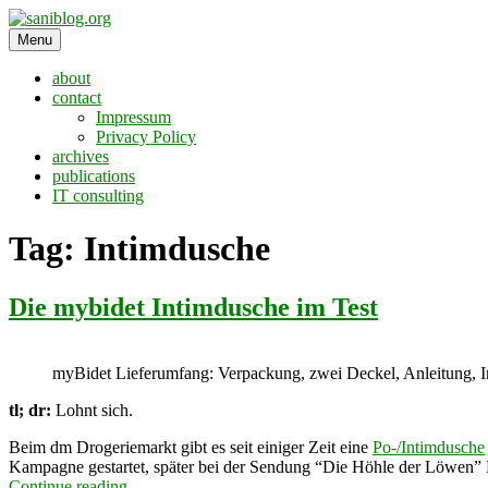
Skip
to
Menu
saniblog.org
sanitation is dignity
content
about
contact
Impressum
Privacy Policy
archives
publications
IT consulting
Tag:
Intimdusche
Die mybidet Intimdusche im Test
myBidet Lieferumfang: Verpackung, zwei Deckel, Anleitung, In
tl; dr:
Lohnt sich.
Beim dm Drogeriemarkt gibt es seit einiger Zeit eine
Po-/Intimdusche
Kampagne gestartet, später bei der Sendung “Die Höhle der Löwen” Er
“Die
Continue reading