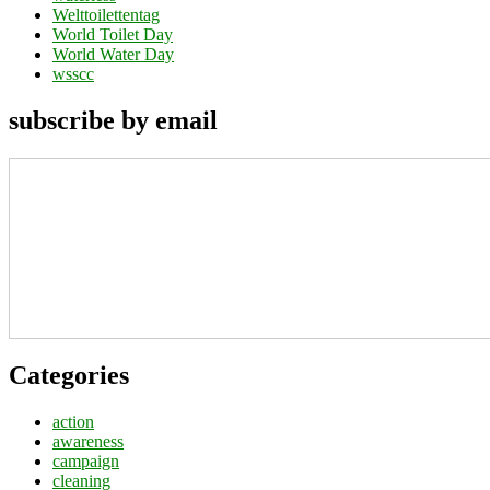
Welttoilettentag
World Toilet Day
World Water Day
wsscc
subscribe by email
Categories
action
awareness
campaign
cleaning