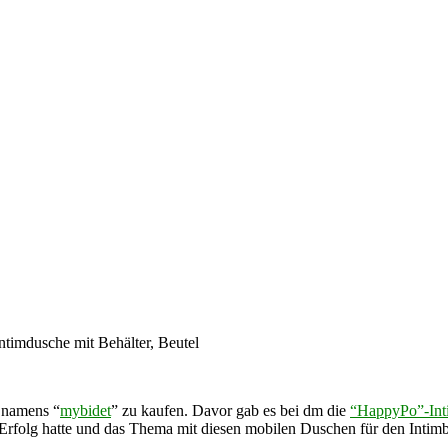
timdusche mit Behälter, Beutel
namens “
mybidet
” zu kaufen. Davor gab es bei dm die
“HappyPo”-Int
folg hatte und das Thema mit diesen mobilen Duschen für den Intimbere