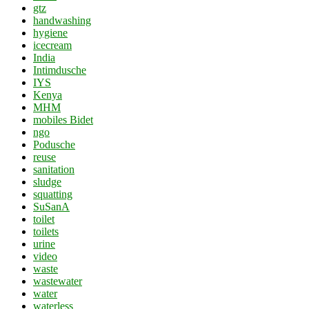
gtz
handwashing
hygiene
icecream
India
Intimdusche
IYS
Kenya
MHM
mobiles Bidet
ngo
Podusche
reuse
sanitation
sludge
squatting
SuSanA
toilet
toilets
urine
video
waste
wastewater
water
waterless