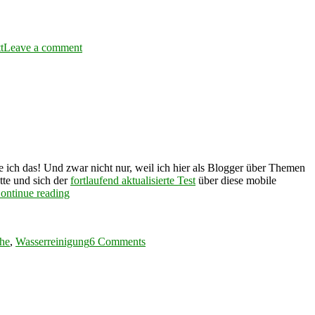
on
Die
t
Leave a comment
mybidet
Intimdusche
im
Test
e ich das! Und zwar nicht nur, weil ich hier als Blogger über Themen
tte und sich der
fortlaufend aktualisierte Test
über diese mobile
“Bidetlity
ontinue reading
–
on
die
Bidetlity
portable
he
,
Wasserreinigung
6 Comments
–
Intimdusche
die
im
portable
Test”
Intimdusche
im
Test