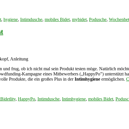
t
,
hygiene
,
Intimdusche
,
mobiles Bidet
,
mybidet
,
Podusche
,
Wochenbet
st
hkopf, Anleitung
n und frug, ob ich nicht mal sein Produkt testen möge. Natürlich möcht
Crowdfunding-Kampagne eines Mitbewerbers („HappyPo”) unterstützt ha
volle Produkte, die ein großes Plus in der
Intimhygiene
ermöglichen.
C
Tags
t
Bidetlity
,
HappyPo
,
Intimdusche
,
Intimhygiene
,
mobiles Bidet
,
Podusc