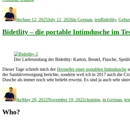
mybidet
Author
Posted
Categories
Tags
Intimdusche
on
im
jke
June 12, 2025
July 12, 2026
in German
,
test
Bidetlity
,
Gebur
Test”
Bidetlity – die portable Intimdusche im Te
Der Lieferumfang der Bidetlity: Karton, Beutel, Flasche, Sprü
Dieser Tage schrieb mich der
Hersteller einer portablen Intimdusche
a
der Sanitärversorgung berichte, sondern weil ich in 2017 auch die 
Dusche als immer noch sehr beliebt erweist. Es sind ja auch sehr sinn
Author
Posted
Categories
on
jke
May 20, 2022
November 19, 2022
cleaning
,
in German
,
tes
Who?